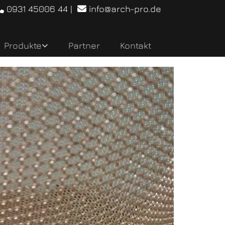
0931 45006 44
|
info@arch-pro.de


Produkte
Partner
Kontakt