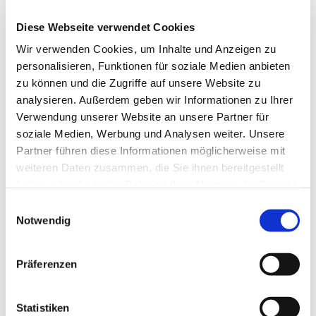
Diese Webseite verwendet Cookies
Wir verwenden Cookies, um Inhalte und Anzeigen zu
29.10.2024
personalisieren, Funktionen für soziale Medien anbieten
Schulungszentrum Firma Hilti
zu können und die Zugriffe auf unsere Website zu
Kaufering
analysieren. Außerdem geben wir Informationen zu Ihrer
Sonnenschutz mit Energieeinsparung ohne
Verwendung unserer Website an unsere Partner für
soziale Medien, Werbung und Analysen weiter. Unsere
Lichtverlust.
Partner führen diese Informationen möglicherweise mit
In Kaufering befindet sich das Schulungszentrum der
weiteren Daten zusammen, die Sie ihnen bereitgestellt
Firma Hilti. Dieses Schulungszentrum wurde mit
haben oder die sie im Rahmen Ihrer Nutzung der Dienste
einem
Ringgeflecht 12.0 Edelstahl Geflech
t in
gesammelt haben.
Einwilligungsauswahl
polierter Oberfläche ausgestattet.
Notwendig
Neben dem optischen Highlight führt das Material
gleichzeitig zu einer erheblichen Energieeinsparung.
Durch die Sonnenlichtreflexion wird ein Großteil der
Präferenzen
Energie von den Fenstern abgehalten, sodass die
dahinterliegenden Raffstore kaum gebraucht werden,
Statistiken
und die Klimaanlage sehr wenig Ihre Verwendung