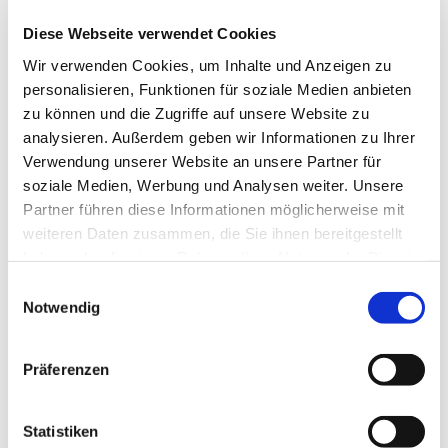
Diese Webseite verwendet Cookies
Wir verwenden Cookies, um Inhalte und Anzeigen zu
28.10.2024
personalisieren, Funktionen für soziale Medien anbieten
Martin et Lola France
zu können und die Zugriffe auf unsere Website zu
Einkaufszentrum
analysieren. Außerdem geben wir Informationen zu Ihrer
Verwendung unserer Website an unsere Partner für
Dreidimensionale Wirkung der Fassade an einem
soziale Medien, Werbung und Analysen weiter. Unsere
Einkaufszentrum in Paris.
Partner führen diese Informationen möglicherweise mit
weiteren Daten zusammen, die Sie ihnen bereitgestellt
Projekt:
Fassadenverkleidung
haben oder die sie im Rahmen Ihrer Nutzung der Dienste
Ausführendes Unternehmen:
Construction
gesammelt haben.
Einwilligungsauswahl
Metalliques Auer
Notwendig
Location:
Évry, Frankreich
Material:
12.0 Ringgeflecht, Edelstahl poliert
Präferenzen
Gesamtfläche:
ca. 1000 m²
Das Edelstahl-Ringgeflecht alphamesh 12.0 verleiht
Statistiken
durch seine dreidimensionale Wirkung der Fassade